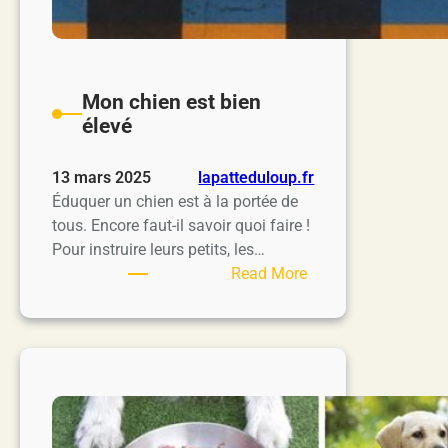
Mon chien est bien
élevé
13 mars 2025
lapatteduloup.fr
Éduquer un chien est à la portée de
tous. Encore faut-il savoir quoi faire !
Pour instruire leurs petits, les…
:
Read More
Mon
chien
est
bien
élevé