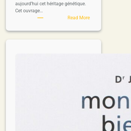
aujourd’hui cet héritage génétique.
Cet ouvrage…
:
Read More
Le
chien,
un
loup
civilisé