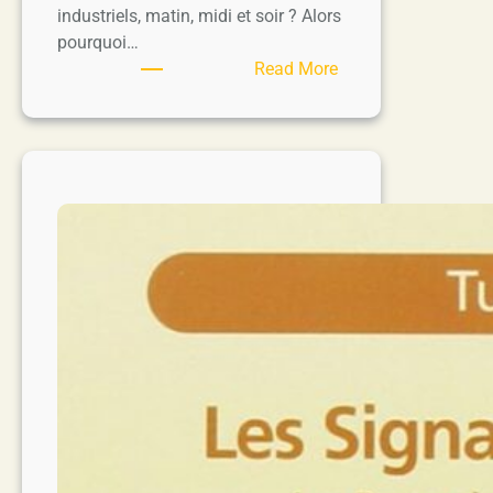
industriels, matin, midi et soir ? Alors
pourquoi…
:
Read More
Je
nourris
mon
chien
naturellement