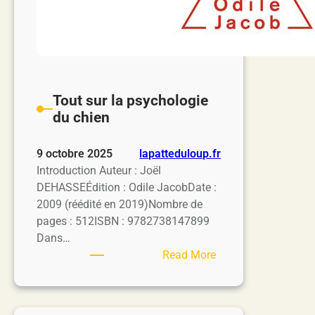
Tout sur la psychologie
du chien
9 octobre 2025
lapatteduloup.fr
Introduction Auteur : Joël
DEHASSEÉdition : Odile JacobDate :
2009 (réédité en 2019)Nombre de
pages : 512ISBN : 9782738147899
Dans…
:
Read More
Tout
sur
la