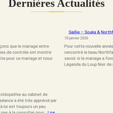
Dernières Actualités
Saillie – Souka & North
10 janvier 2026
çons que le mariage entre
Pour cette nouvelle année
ies de contrôle ont montré
rencontré le beau Northfa
suite pour ce mariage et nous
savoir si le mariage a fo
Légende du Loup Noir de n
ostéopathie au cabinet de
séance a été très apprécié par
 lui est toujours un peu
z pas à la consulter pour…
Lire