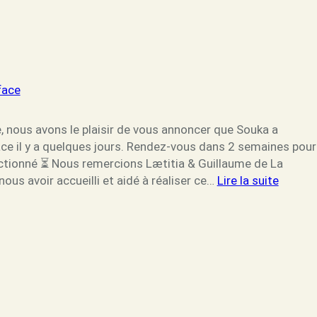
face
, nous avons le plaisir de vous annoncer que Souka a
ce il y a quelques jours. Rendez-vous dans 2 semaines pour
nctionné ⏳️ Nous remercions Lætitia & Guillaume de La
:
ous avoir accueilli et aidé à réaliser ce…
Lire la suite
Saillie
–
Souka
&
Northf