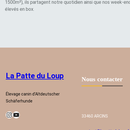
1500m²), ils partagent notre quotidien ainsi que nos week-en
élevés en box.
La Patte du Loup
Nous contacter
Élevage canin d’Altdeutscher
Schäferhunde
Instagram
YouTube
33460 ARCINS