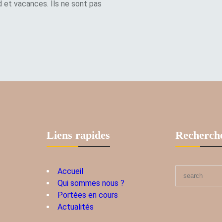
d et vacances. Ils ne sont pas
Liens rapides
Recherch
Accueil
S
Qui sommes nous ?
e
Portées en cours
a
Actualités
r
c